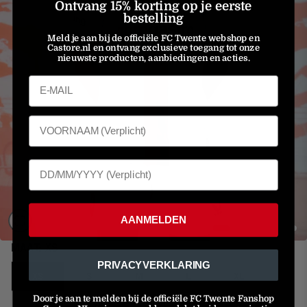
Ontvang 15% korting op je eerste
bestelling
Meld je aan bij de officiële FC Twente webshop en
Castore.nl en ontvang exclusieve toegang tot onze
nieuwste producten, aanbiedingen en acties.
AANMELDEN
MAAT:
XS
PRIVACYVERKLARING
XS
S
M
L
XL
Door je aan te melden bij de officiële FC Twente Fanshop
2XL
3XL
4XL