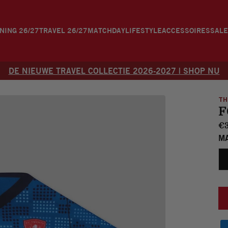
NING 26/27
TRAVEL 26/27
MATCHDAY
LIFESTYLE
ACCESSOIRES
SALE
t
DE NIEUWE TRAVEL COLLECTIE 2026-2027 | SHOP NU
TH
F
€3
M