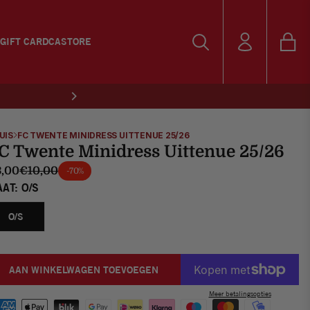
GIFT CARD
CASTORE
Wink
Inloggen
Zoeken
SHOP DE TRAINI
Zoeken
UIS
FC TWENTE MINIDRESS UITTENUE 25/26
C Twente Minidress Uittenue 25/26
,00
€10,00
-70%
AAT:
O/S
O/S
AAN WINKELWAGEN TOEVOEGEN
Meer betalingsopties